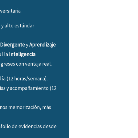
versitaria.
 y alto estándar
 Divergente
y
Aprendizaje
uí la
Inteligencia
greses con ventaja real.
 día (12 horas/semana).
cias y acompañamiento (12
enos memorización, más
afolio de evidencias desde